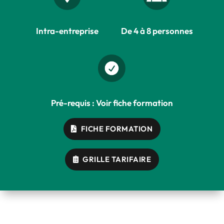
dépasser 50 mètres. Chaque catégorie
d’équipement nécessite une formation R486
dédiée, afin de répondre aux besoins
particuliers des opérateurs et de garantir leur
Intra-entreprise
De 4 à 8 personnes
sécurité ainsi que celle de leur environnement
de travail.
Pré-requis : Voir fiche formation
FICHE FORMATION
GRILLE TARIFAIRE