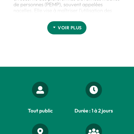
de personnes (PEMP), souvent appelées
nacelles. Elle vise à maîtriser l’utilisation des
engins de levage
destinés au travail en
hauteur
, en conformité avec la réglementation
VOIR PLUS
en vigueur.
Cette formation répond aux exigences de
prévention des risques liés à
l’utilisation des
nacelles sur chantier ou en milieu industriel
.
Elle couvre les compétences nécessaires pour
conduire, manœuvrer et entretenir ces
équipements en toute sécurité, réduisant ainsi
les risques d’incidents ou de
dysfonctionnements.
Les plateformes élévatrices mobiles de
personnes sont conçues pour des
travaux en
hauteur variés.
Elles se déclinent en plusieurs
types et catégories, adaptées à des usages
Tout public
Durée : 1 à 2 jours
spécifiques, comme les interventions en
intérieur ou en extérieur, sur terrains plats ou
accidentés, et pour des hauteurs pouvant