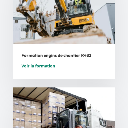
Notions élémentaires de physique
• Evaluation de la masse, de la surface au
vent et de la position du centre de gravité des
charges
• Conditions de stabilité (centre de gravité,
moment de renversement…).
Stabilité des PEMP
• Conditions d’équilibre et règle de stabilité
Formation engins de chantier R482
des PEMP
• Lecture et utilisation des courbes de charges
Voir la formation
Risques liés à l’utilisation des PEMP
• Principaux risques Origine(s) et moyens de
prévention associés
Exploitation des PEMP
• Opérations interdites
• Justification du choix et du port des EPI
• Adéquation de la PEMP aux opérations à
effectuer
• Limites d’emploi
• Signification des différents pictogrammes