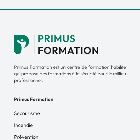
› Circuler en marche avant et arrière, en ligne
droite et en courbe, dans toutes les
configurations possibles du poste de conduite
› Charger et décharger une PEMP de type 3
sur un engin de transport
› Au sol, savoir exécuter une manoeuvre de
descente de secours / de dépannage
› Savoir faire exécuter une manoeuvre de
descente de dépannage à un opérateur au
sol
› Communiquer avec l’accompagnant au
Primus Formation est un centre de formation habilité
moyen des gestes et signaux conventionnels
qui propose des formations à la sécurité pour le millieu
et Savoir réagir à un signal d’alerte
professionnel.
› Stationner et arrêter la PEMP en sécurité
Fin de poste
Primus Formation
Opérations d’entretien quotidien –
Maintenance
Secourisme
• Vérifier les différents niveaux et identifier les
Incendie
manques éventuels
• Effectuer les opérations d’entretien
Prévention
journalier