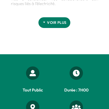
risques liés à l’électricité.
Elle permet à l’employeur de reconnaître la
capacité d’un salarié à effectuer en
toute
sécurité
des tâches simples d’ordre électrique,
VOIR PLUS
telles que le remplacement de prises, le
raccordement basique, le changement
d’ampoules ou le réarmement de disjoncteurs.
La pédagogie repose sur
une méthode active
et participative
, alternant entre l’acquisition de
connaissances théoriques et des ateliers
pratiques, favorisant ainsi l’application des
expériences professionnelles des apprenants.
Tout Public
Durée : 7H00