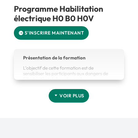
Programme Habilitation
électrique H0 B0 H0V
S'INSCRIRE MAINTENANT
Présentation de la formation
L’objectif de cette formation est de
sensibiliser les participants aux dangers de
l’électricité et de leur donner les
connaissances et compétences nécessaires
pour pouvoir analyser le risque électrique et
mettre en place les mesures de prévention
VOIR PLUS
Contenu :
Notions élémentaires d’électricité
Dangers de l’électricité (film INRS et
Logiciel « attention basse tension »)