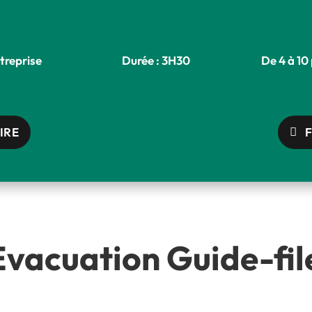
treprise
Durée : 3H30
De 4 à 10
IRE
acuation Guide-fil